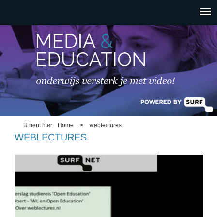
HOOFDMENU
Overslaan en naar de
inhoud gaan
U bent hier
Home
>
weblectures
WEBLECTURES
oprichting_weblectures.jpg