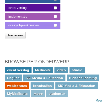
event verslag
implementatie
overige bijeenkomsten
BROWSE PER ONDERWERP
event verslag
Mediasite
video
studio
English
SIG Media & Eduaction
Blended learning
weblectures
kennisclips
SIG Media & Education
MyMediasite
mooc
studenten
Meer