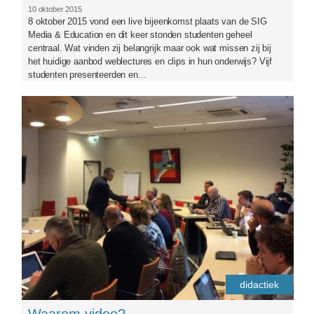
10 oktober 2015
8 oktober 2015 vond een live bijeenkomst plaats van de SIG
Media & Education en dit keer stonden studenten geheel
centraal. Wat vinden zij belangrijk maar ook wat missen zij bij
het huidige aanbod weblectures en clips in hun onderwijs? Vijf
studenten presenteerden en...
9-10-14-front.jpg
didactiek
Waarom video?