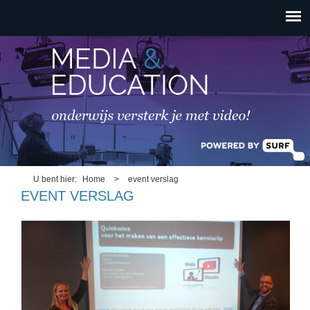
HOOFDMENU
Overslaan en naar de
inhoud gaan
U bent hier
Home
>
event verslag
EVENT VERSLAG
jantinemartijn.jpg