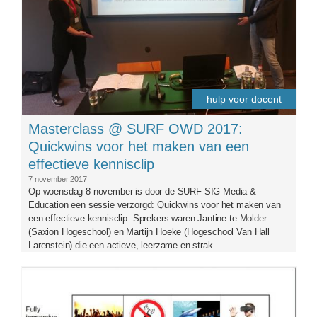
hulp voor docent
Masterclass @ SURF OWD 2017:
Quickwins voor het maken van een
effectieve kennisclip
7 november 2017
Op woensdag 8 november is door de SURF SIG Media &
Education een sessie verzorgd: Quickwins voor het maken van
een effectieve kennisclip. Sprekers waren Jantine te Molder
(Saxion Hogeschool) en Martijn Hoeke (Hogeschool Van Hall
Larenstein) die een actieve, leerzame en strak...
vrgroningen.jpg