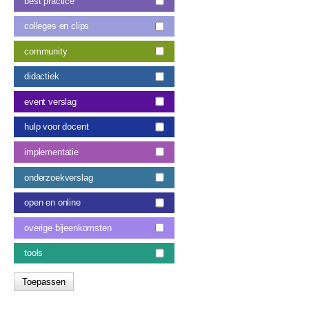
best practice
colleges en clips
community
didactiek
event verslag
hulp voor docent
implementatie
onderzoekverslag
open en online
overige bijeenkomsten
tools