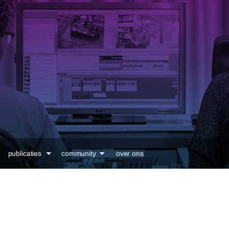
Overslaan en naar de
inhoud gaan
publicaties
community
over ons