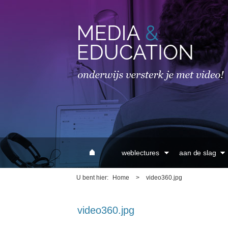
MAIN MENU
weblectures
aan de slag
U bent hier
Home
>
video360.jpg
video360.jpg