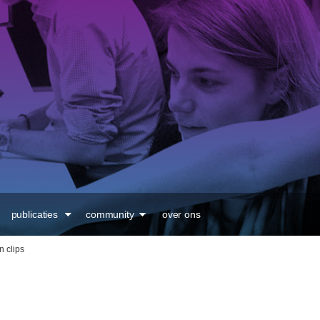
Overslaan en naar de
inhoud gaan
publicaties
community
over ons
n clips