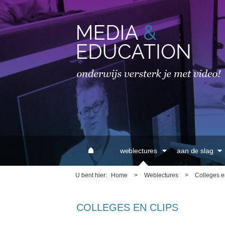
MAIN MENU
weblectures
aan de slag
U bent hier
Home
>
Weblectures
>
Colleges e
COLLEGES EN CLIPS