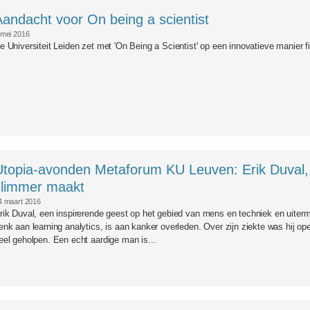
Aandacht voor On being a scientist
 mei 2016
e Universiteit Leiden zet met 'On Being a Scientist' op een innovatieve manier fict
Utopia-avonden Metaforum KU Leuven: Erik Duval,
slimmer maakt
4 maart 2016
rik Duval, een inspirerende geest op het gebied van mens en techniek en uiterm
enk aan learning analytics, is aan kanker overleden. Over zijn ziekte was hij o
eel geholpen. Een echt aardige man is...