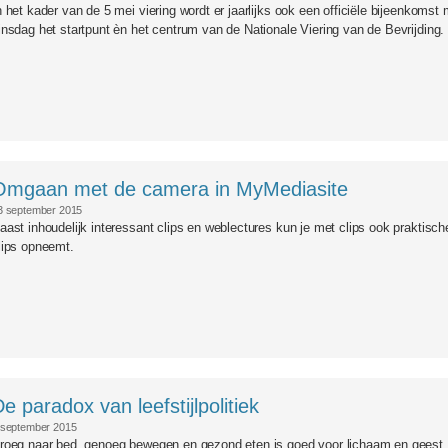
n het kader van de 5 mei viering wordt er jaarlijks ook een officiële bijeenkomst
insdag het startpunt èn het centrum van de Nationale Viering van de Bevrijding.
diasite.jpg
Omgaan met de camera in MyMediasite
3 september 2015
aast inhoudelijk interessant clips en weblectures kun je met clips ook praktisc
lips opneemt.
e paradox van leefstijlpolitiek
 september 2015
roeg naar bed, genoeg bewegen en gezond eten is goed voor lichaam en geest.