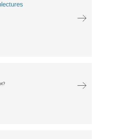
lectures
et?