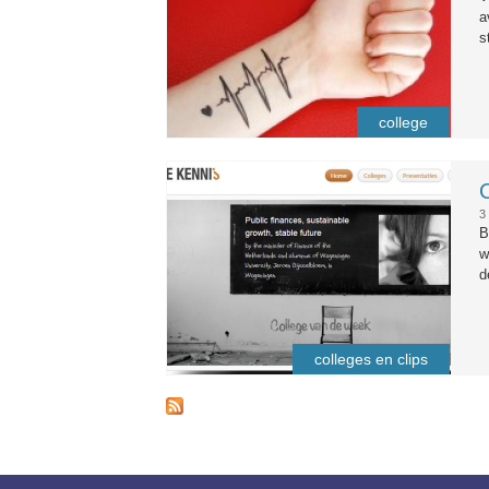
a
s
college
onlinekennis.png
3
B
w
d
colleges en clips