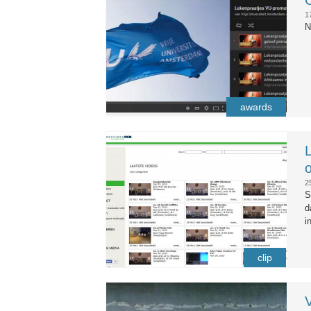
1
N
awards
lekenpraatjes_wur.jpg
2
S
d
i
clip
collegeserie.jpg