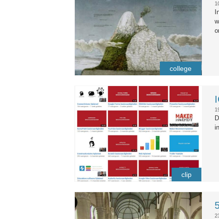
1
I
w
o
college
overzicht_clips_don_zuiderman.j
1
D
i
clip
5_mei_lezing.png
2