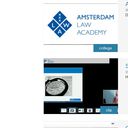
ala.jpg
2
D
college
slim_lezen_clip.jpg
1
H
clip
vu_youtube.jpg