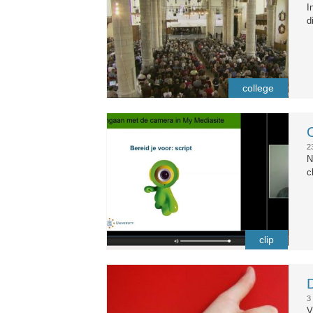
I
d
college
omgaan_met_de_camera_in_myme
2
N
c
clip
alshetmaargezondis.jpg
D
3
V