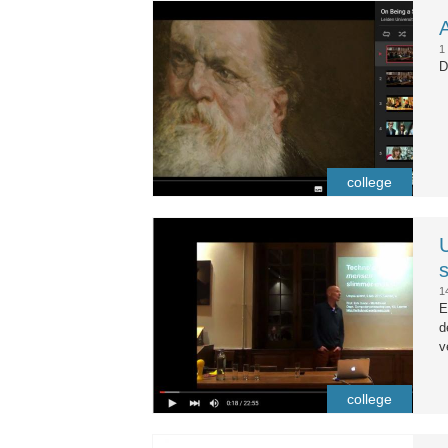
on_being_a_scientist.jpg
1
D
college
erik_duval_tijdens_college.jpg
1
E
d
v
college