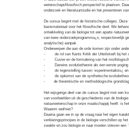
wetenschapsfilosofisch perspectief te plaatsen. Daar
onderzoek en literatuurstudie en het presenteren va
De cursus begint met de historische colleges. Deze v
basismateriaal voor het filosofische deel. We behan
ontwikkeling van de biologie tot een aparte natuurwet
van twee onderzoekprogramma¿s, respectievelijk ge
analytische) aanpak.
Onderwerpen die aan de orde komen zijn onder ande
- de rol van Kants Kritik der Urteilskraft bij het
- Cuvier en de formulering van het morfologisc
- Darwins evolutietheorie als een eerste poging o
- de tegenstelling tussen `experimentalists¿ en `
- de opkomst van de synthetische evolutietheorie e
- de theoretische en methodologische grondslagen
Het wijsgerige deel van de cursus begint met een kor
van voorbeelden uit de geschiedenis van de biologie. 
natuurwetenschap in onze maatschappij heeft: is he
Waarom wel/niet?
Daarna gaan we in op de vraag naar het eigen karakt
verklaringsprincipes in de biologie verschillen op he
zwakte en zou biologie er naar moeten streven een 