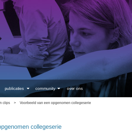
Overslaan en naar de
inhoud gaan
publicaties
community
over ons
n clips
>
Voorbeeld van een opgenomen collegeserie
opgenomen collegeserie