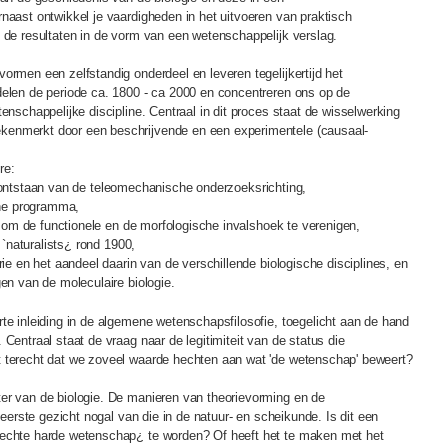
naast ontwikkel je vaardigheden in het uitvoeren van praktisch
n de resultaten in de vorm van een wetenschappelijk verslag.
ormen een zelfstandig onderdeel en leveren tegelijkertijd het
delen de periode ca. 1800 - ca 2000 en concentreren ons op de
enschappelijke discipline. Centraal in dit proces staat de wisselwerking
kenmerkt door een beschrijvende en een experimentele (causaal-
re:
 ontstaan van de teleomechanische onderzoeksrichting,
he programma,
m de functionele en de morfologische invalshoek te verenigen,
naturalists¿ rond 1900,
n het aandeel daarin van de verschillende biologische disciplines, en
 van de moleculaire biologie.
te inleiding in de algemene wetenschapsfilosofie, toegelicht aan de hand
Centraal staat de vraag naar de legitimiteit van de status die
t terecht dat we zoveel waarde hechten aan wat 'de wetenschap' beweert?
er van de biologie. De manieren van theorievorming en de
t eerste gezicht nogal van die in de natuur- en scheikunde. Is dit een
`echte harde wetenschap¿ te worden? Of heeft het te maken met het