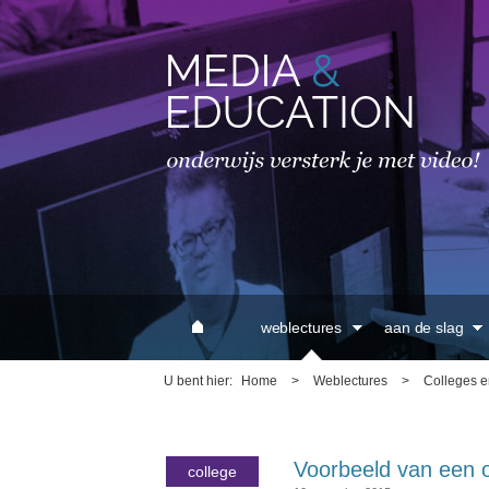
MAIN MENU
weblectures
aan de slag
U bent hier
Home
>
Weblectures
>
Colleges e
Voorbeeld van een 
college