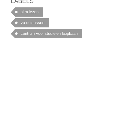
LABELS
slim lezen
vu cursussen
centrum voor studie en loopbaan