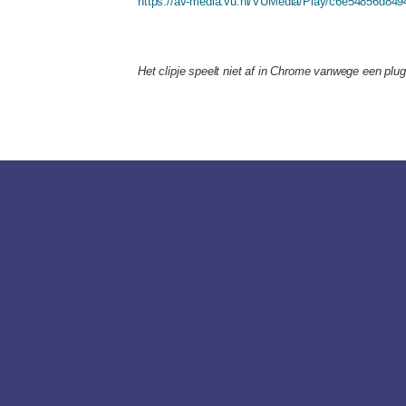
https://av-media.vu.nl/VUMedia/Play/c6e54856d8
Het clipje speelt niet af in Chrome vanwege een plu