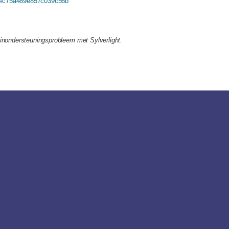
494c75a489e857c039c56b
ginondersteuningsprobleem met Sylverlight.