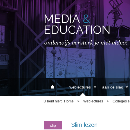
MAIN MENU
weblectures
aan de slag
U bent hier
Home
>
Weblectures
>
Colleges e
Slim lezen
clip