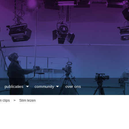
Overslaan en naar de
inhoud gaan
publicaties
community
over ons
n clips
>
Slim lezen