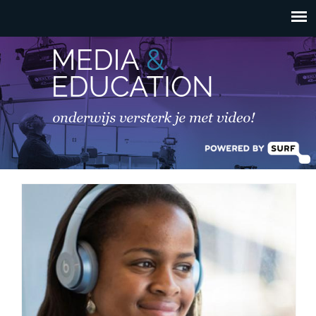
HOOFDMENU
Overslaan en naar de
inhoud gaan
student.jpeg