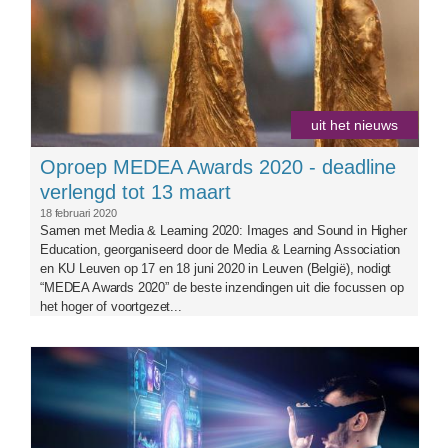
uit het nieuws
Oproep MEDEA Awards 2020 - deadline
verlengd tot 13 maart
18 februari 2020
Samen met Media & Learning 2020: Images and Sound in Higher
Education, georganiseerd door de Media & Learning Association
en KU Leuven op 17 en 18 juni 2020 in Leuven (België), nodigt
“MEDEA Awards 2020” de beste inzendingen uit die focussen op
het hoger of voortgezet...
bigstock-portrait-of-a-man-with-glasses-
302775646-900x500.jpg