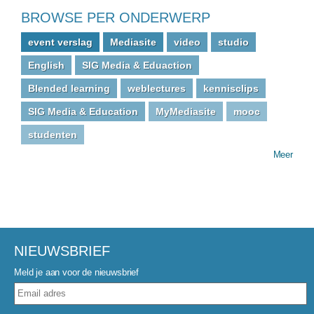
BROWSE PER ONDERWERP
event verslag
Mediasite
video
studio
English
SIG Media & Eduaction
Blended learning
weblectures
kennisclips
SIG Media & Education
MyMediasite
mooc
studenten
Meer
NIEUWSBRIEF
Meld je aan voor de nieuwsbrief