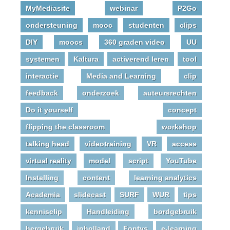
MyMediasite
webinar
P2Go
ondersteuning
mooc
studenten
clips
DIY
moocs
360 graden video
UU
systemen
Kaltura
activerend leren
tool
interactie
Media and Learning
clip
feedback
onderzoek
auteursrechten
Do it yourself
concept
flipping the classroom
workshop
talking head
videotraining
VR
access
virtual reality
model
script
YouTube
Instelling
content
learning analytics
Academia
slidecast
SURF
WUR
tips
kennisclip
Handleiding
bordgebruik
hergebruik
inholland
Fontys
e-learning