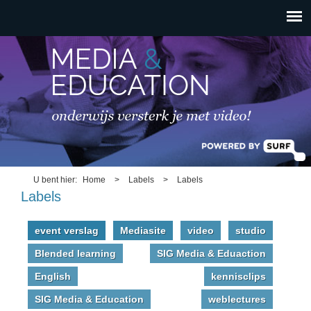
HOOFDMENU
Overslaan en naar de
inhoud gaan
U bent hier
Home
>
Labels
>
Labels
Labels
event verslag
Mediasite
video
studio
Blended learning
SIG Media & Eduaction
English
kennisclips
SIG Media & Education
weblectures