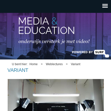
HOOFDMENU
Overslaan en naar de
inhoud gaan
U bent hier
Home
>
Weblectures
>
Variant
VARIANT
lightboarddemo2.jpg