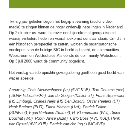
Twintig jaar geleden begon het begrip streaming (audio, video,
media) te zingen binnen de hoger onderwijsinstellingen in Nederland.
Op 2 oktober as. wordt hierover een bijeenkomst georganiseerd,
waarbij verleden, heden en vooral toekomst centraal staan. Om dit in
een historisch perspectief te zetten, worden de organisatorische
voorlopers van de huidige SIG in beeld gebracht, de communities
Webstroom en Weblectures.Als eerste de community Webstroom.
Op 3 juli 2000 wordt de community opgericht.
Het verslag van de oprichtingsvergadering geeft een goed beeld van
wat er speelde.
Aanwezig: Chris Nieuwenhoven (vz) (AVC KUB), Tom Dousma (sec)
( SURF Educatie<F>), Jan de Goeijen (Dinkel UT), Frans Bronzwaer
(HS Limburg), Charles Neijs (HS Den Bosch), Oscar Peeters (UT),
Henk Breimer (EUR), Frank Hamers (UvA), Patrick Fallon
(SURFnet), Egon Verharen (Surfnet), H. Klompmaker (WU), Dione
Bouchat (WU), Robin Janse (AZM), Carlo Boes (AVC KUB), Henk
van Opstal (AVC-KUB), Patrick van den Ing ( UMC-AVD)