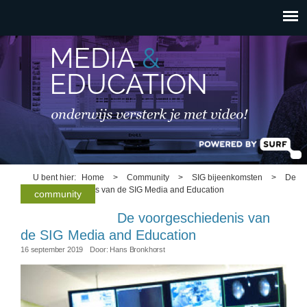
HOOFDMENU
Overslaan en naar de
inhoud gaan
U bent hier
Home
>
Community
>
SIG bijeenkomsten
>
De
voorgeschiedenis van de SIG Media and Education
community
De voorgeschiedenis van
de SIG Media and Education
16 september 2019
Door:
Hans Bronkhorst
webstroom.jpg