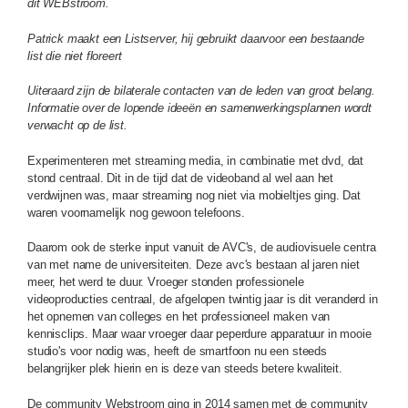
dit WEBstroom.
Patrick maakt een Listserver, hij gebruikt daarvoor een bestaande
list die niet floreert
Uiteraard zijn de bilaterale contacten van de leden van groot belang.
Informatie over de lopende ideeën en samenwerkingsplannen wordt
verwacht op de list.
Experimenteren met streaming media, in combinatie met dvd, dat
stond centraal. Dit in de tijd dat de videoband al wel aan het
verdwijnen was, maar streaming nog niet via mobieltjes ging. Dat
waren voornamelijk nog gewoon telefoons.
Daarom ook de sterke input vanuit de AVC's, de audiovisuele centra
van met name de universiteiten. Deze avc's bestaan al jaren niet
meer, het werd te duur. Vroeger stonden professionele
videoproducties centraal, de afgelopen twintig jaar is dit veranderd in
het opnemen van colleges en het professioneel maken van
kennisclips. Maar waar vroeger daar peperdure apparatuur in mooie
studio's voor nodig was, heeft de smartfoon nu een steeds
belangrijker plek hierin en is deze van steeds betere kwaliteit.
De community Webstroom ging in 2014 samen met de community