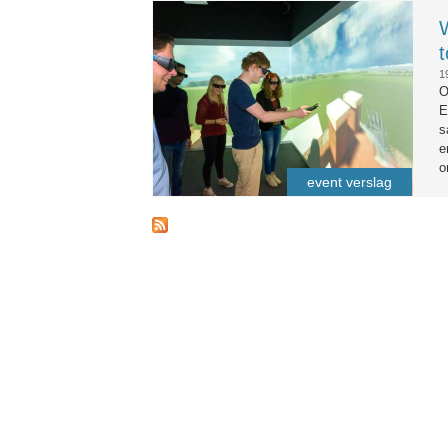
daflabgoed.jpg
W
1
O
E
s
e
o
event verslag