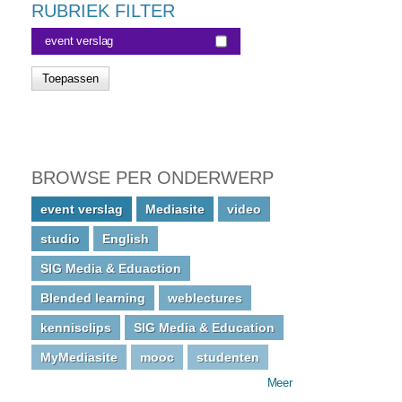
RUBRIEK FILTER
event verslag
BROWSE PER ONDERWERP
event verslag
Mediasite
video
studio
English
SIG Media & Eduaction
Blended learning
weblectures
kennisclips
SIG Media & Education
MyMediasite
mooc
studenten
Meer