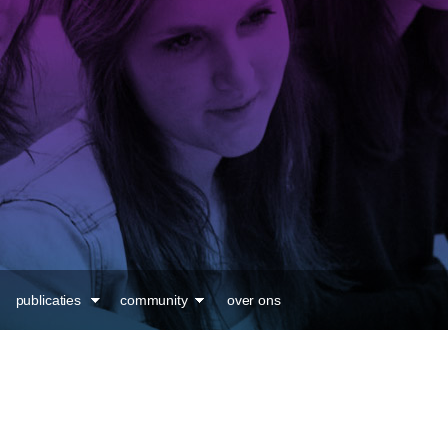
Overslaan en naar de
inhoud gaan
publicaties
community
over ons