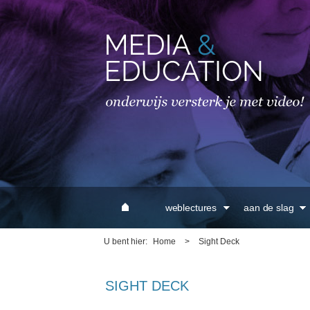
MAIN MENU
weblectures
aan de slag
U bent hier
Home
>
Sight Deck
SIGHT DECK