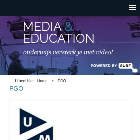
HOOFDMENU
Overslaan en naar de
inhoud gaan
U bent hier
Home
>
PGO
PGO
bp_um_logo_maastricht.jpg