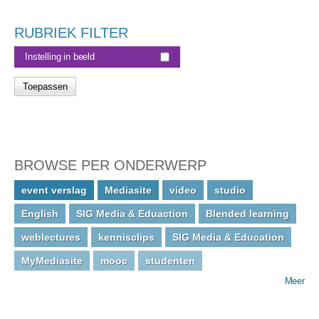
RUBRIEK FILTER
Instelling in beeld
BROWSE PER ONDERWERP
event verslag
Mediasite
video
studio
English
SIG Media & Eduaction
Blended learning
weblectures
kennisclips
SIG Media & Education
MyMediasite
mooc
studenten
Meer