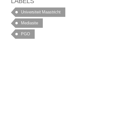
LABELS
Universiteit Maastricht
Mediasite
PGO