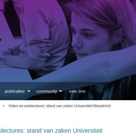
Overslaan en naar de
inhoud gaan
publicaties
community
over ons
>
Video en weblectures: stand van zaken Universiteit Maastricht
lectures: stand van zaken Universiteit