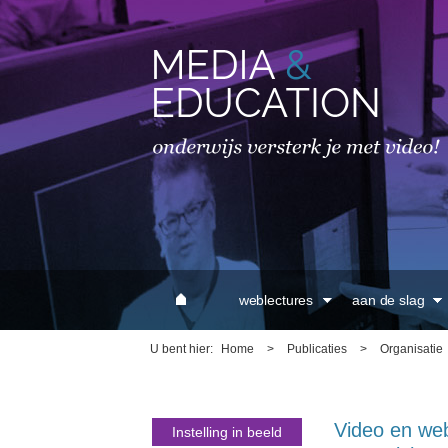
MAIN MENU
weblectures
aan de slag
U bent hier
Home
>
Publicaties
>
Organisatie
Video en web
Instelling in beeld