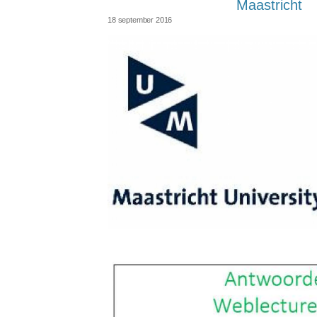
Maastricht
18 september 2016
bp_um_logo_maastricht.jpg