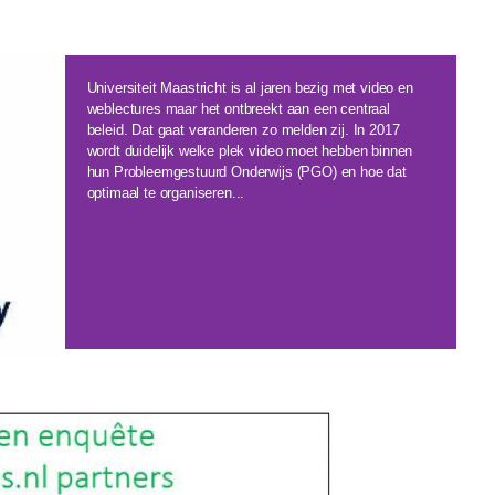
Universiteit Maastricht is al jaren bezig met video en
weblectures maar het ontbreekt aan een centraal
beleid. Dat gaat veranderen zo melden zij. In 2017
wordt duidelijk welke plek video moet hebben binnen
hun Probleemgestuurd Onderwijs (PGO) en hoe dat
optimaal te organiseren...