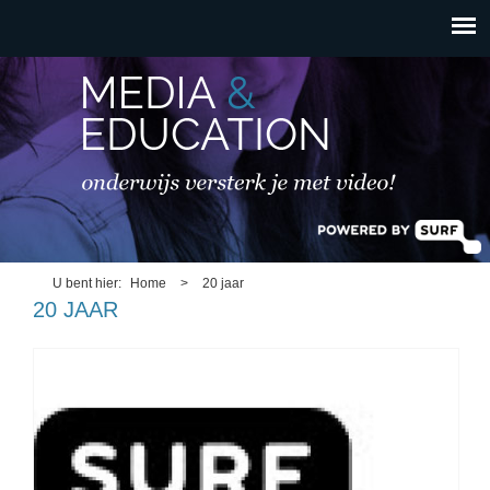
HOOFDMENU
Overslaan en naar de
inhoud gaan
U bent hier
Home
>
20 jaar
20 JAAR
surf.jpg