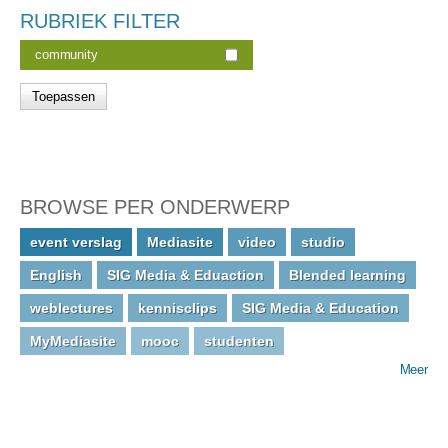
RUBRIEK FILTER
community
BROWSE PER ONDERWERP
event verslag
Mediasite
video
studio
English
SIG Media & Eduaction
Blended learning
weblectures
kennisclips
SIG Media & Education
MyMediasite
mooc
studenten
Meer