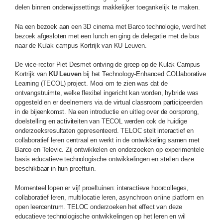
delen binnen onderwijssettings makkelijker toegankelijk te maken.
Na een bezoek aan een 3D cinema met Barco technologie, werd het
bezoek afgesloten met een lunch en ging de delegatie met de bus
naar de Kulak campus Kortrijk van KU Leuven.
De vice-rector Piet Desmet ontving de groep op de Kulak Campus
Kortrijk van
KU Leuven
bij het Technology-Enhanced COLlaborative
Learning (TECOL) project. Mooi om te zien was dat de
ontvangstruimte, welke flexibel ingericht kan worden, hybride was
opgesteld en er deelnemers via de virtual classroom participeerden
in de bijeenkomst. Na een introductie en uitleg over de oorsprong,
doelstelling en activiteiten van TECOL werden ook de huidige
onderzoeksresultaten gepresenteerd. TELOC stelt interactief en
collaboratief leren centraal en werkt in de ontwikkeling samen met
Barco en Televic. Zij ontwikkelen en onderzoeken op experimentele
basis educatieve technologische ontwikkelingen en stellen deze
beschikbaar in hun proeftuin.
Momenteel lopen er vijf proeftuinen: interactieve hoorcolleges,
collaboratief leren, multilocatie leren, asynchroon online platform en
open leercentrum. TELOC onderzoeken het effect van deze
educatieve technologische ontwikkelingen op het leren en wil