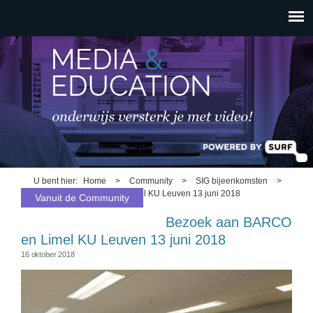
HOOFDMENU
Overslaan en naar de
inhoud gaan
U bent hier
Home
>
Community
>
SIG bijeenkomsten
>
Bezoek aan BARCO en Limel KU Leuven 13 juni 2018
Vanuit de Community
Bezoek aan BARCO
en Limel KU Leuven 13 juni 2018
16 oktober 2018
barco.jpg