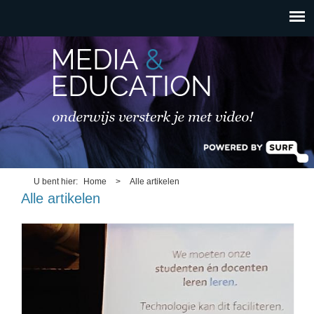
HOOFDMENU
Overslaan en naar de
inhoud gaan
U bent hier
Home
>
Alle artikelen
Alle artikelen
dsc_0097_002.jpg