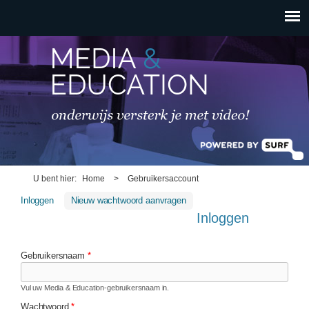
HOOFDMENU
Overslaan en naar de
inhoud gaan
U bent hier
Home
>
Gebruikersaccount
Inloggen
(actieve tabblad)
Nieuw wachtwoord aanvragen
Inloggen
Gebruikersnaam
*
Vul uw Media & Education-gebruikersnaam in.
Wachtwoord
*