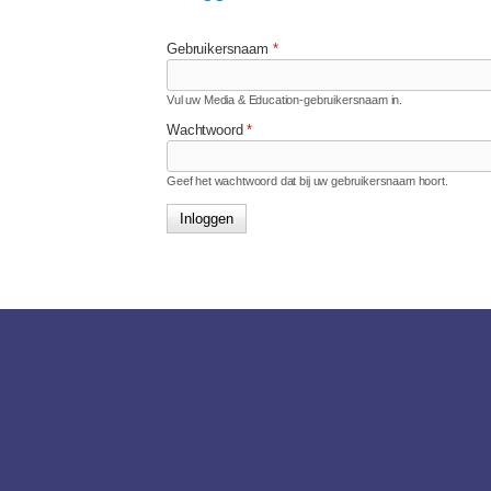
Gebruikersnaam
*
Vul uw Media & Education-gebruikersnaam in.
Wachtwoord
*
Geef het wachtwoord dat bij uw gebruikersnaam hoort.