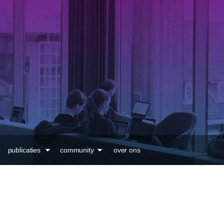
Overslaan en naar de
inhoud gaan
publicaties
community
over ons