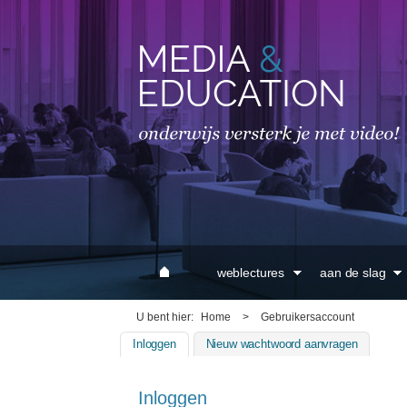
MAIN MENU
weblectures
aan de slag
U bent hier
Home
>
Gebruikersaccount
Inloggen
(actieve tabblad)
Nieuw wachtwoord aanvragen
Inloggen