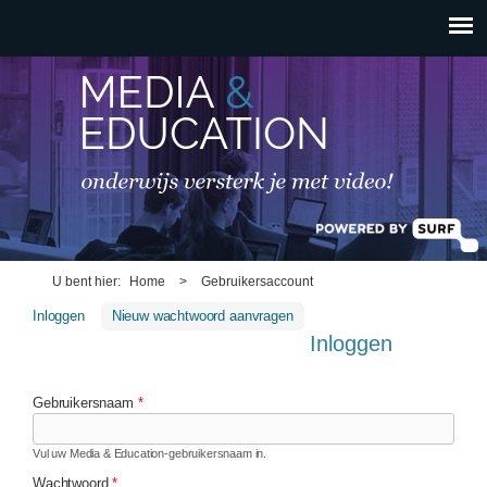
HOOFDMENU
Overslaan en naar de
inhoud gaan
U bent hier
Home
>
Gebruikersaccount
Inloggen
(actieve tabblad)
Nieuw wachtwoord aanvragen
Inloggen
Gebruikersnaam
*
Vul uw Media & Education-gebruikersnaam in.
Wachtwoord
*