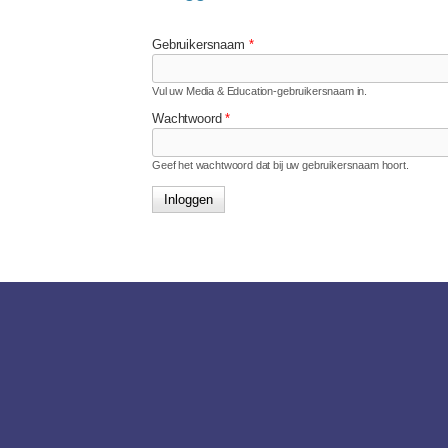
Gebruikersnaam
*
Vul uw Media & Education-gebruikersnaam in.
Wachtwoord
*
Geef het wachtwoord dat bij uw gebruikersnaam hoort.