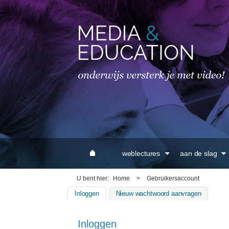
MAIN MENU
weblectures
aan de slag
U bent hier
Home
>
Gebruikersaccount
Inloggen
(actieve tabblad)
Nieuw wachtwoord aanvragen
Inloggen