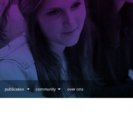
Overslaan en naar de
inhoud gaan
publicaties
community
over ons