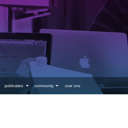
Overslaan en naar de
inhoud gaan
publicaties
community
over ons