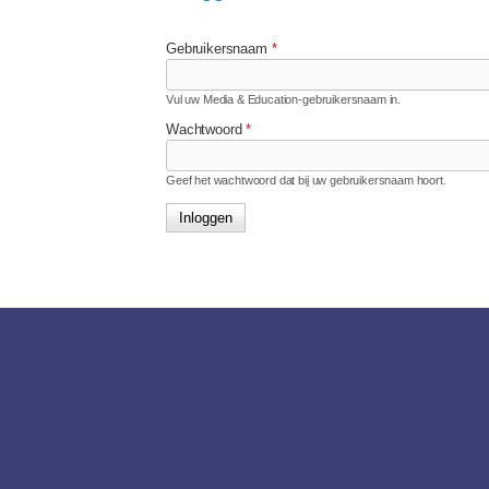
Gebruikersnaam
*
Vul uw Media & Education-gebruikersnaam in.
Wachtwoord
*
Geef het wachtwoord dat bij uw gebruikersnaam hoort.