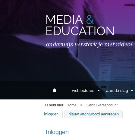
MAIN MENU
weblectures
aan de slag
U bent hier
Home
>
Gebruikersaccount
Inloggen
(actieve tabblad)
Nieuw wachtwoord aanvragen
Inloggen